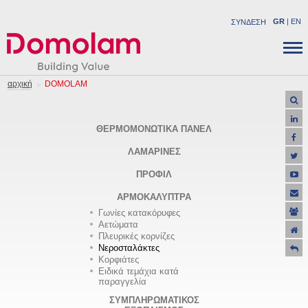
GR
|
EN
ΣΥΝΔΕΣΗ
ΕΤΑΙΡΕΙΑ
ΔΟΜΙΚA ΠΡΟΪΟΝΤΑ
αρχική
DOMOLAM
ΝΕΑ
ΒΙΟΜΗΧΑΝΙΚΑ ΠΡΟΪΟΝΤΑ
ΚΑΡΙΕΡΑ
ΛΥΣΕΙΣ
ΘΕΡΜΟΜΟΝΩΤΙΚΑ ΠΑΝΕΛ
ΕΠΙΚΟΙΝΩΝΙΑ
ΕΡΓΑ
ΛΑΜΑΡΙΝΕΣ
ΥΠΟΣΤΗΡΙΞΗ
ΠΡΟΦΙΛ
ΠΡΟΣΦΟΡΕΣ
ΑΡΜΟΚΑΛΥΠΤΡΑ
Γωνίες κατακόρυφες
Αετώματα
Πλευρικές κορνίζες
Νεροσταλάκτες
Κορφιάτες
Ειδικά τεμάχια κατά
παραγγελία
ΣΥΜΠΛΗΡΩΜΑΤΙΚΟΣ