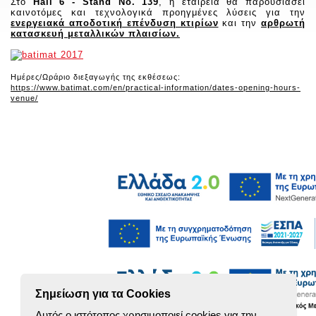
Στο
Hall
6 -
Stand
No
. 139
, η εταιρεία θα παρουσιάσει
καινοτόμες και τεχνολογικά προηγμένες λύσεις για την
ενεργειακά αποδοτική επένδυση κτιρίων
και την
αρθρωτή
κατασκευή μεταλλικών πλαισίων.
Ημέρες/Ωράριο διεξαγωγής της εκθέσεως:
https://www.batimat.com/en/practical-information/dates-opening-hours-
venue/
Σημείωση για τα Cookies
Αυτός ο ιστότοπος χρησιμοποιεί cookies για την