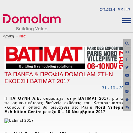
GR
|
EN
ΣΥΝΔΕΣΗ
ΕΤΑΙΡΕΙΑ
ΔΟΜΙΚA ΠΡΟΪΟΝΤΑ
αρχική
Νέα
ΝΕΑ
ΒΙΟΜΗΧΑΝΙΚΑ ΠΡΟΪΟΝΤΑ
ΚΑΡΙΕΡΑ
ΛΥΣΕΙΣ
ΕΠΙΚΟΙΝΩΝΙΑ
ΕΡΓΑ
ΥΠΟΣΤΗΡΙΞΗ
ΤΑ ΠΑΝΕΛ & ΠΡΟΦΙΛ DOMOLAM ΣΤΗΝ
ΠΡΟΣΦΟΡΕΣ
ΕΚΘΕΣΗ ΒΑΤΙΜΑΤ 2017
31 - 10 - 2017
H
ΠΑΓΟΥΝΗ Α.Ε.
συμμετέχει στην
ΒΑΤΙΜΑΤ 2017
, μια από
τις σημαντικότερες διεθνείς εκθέσεις του Κατασκευαστικού
κλάδου, η οποία θα διεξαχθεί στο
Paris Nord Villepinte
Exhibition Centre
μεταξύ
6 – 10 Νοεμβρίου 2017
.