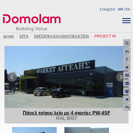
GR
|
EN
ΣΥΝΔΕΣΗ
ΕΤΑΙΡΕΙΑ
ΔΟΜΙΚA ΠΡΟΪΟΝΤΑ
αρχική
ΕΡΓΑ
ΕΜΠΟΡΙΚΑ ΚΑΙ ΑΘΛΗΤΙΚΑ ΚΤΙΡΙΑ
PROJECT 45
ΝΕΑ
ΒΙΟΜΗΧΑΝΙΚΑ ΠΡΟΪΟΝΤΑ
ΚΑΡΙΕΡΑ
ΛΥΣΕΙΣ
ΕΠΙΚΟΙΝΩΝΙΑ
ΕΡΓΑ
ΥΠΟΣΤΗΡΙΞΗ
ΠΡΟΣΦΟΡΕΣ
Πάνελ τοίχου λείο με 4 σκοτίες
PW-4SF
RAL 9007