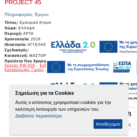
PROJECT 45
Πληροφορίες Έργου
Τύπος:
Εμπορικό Κτίριο
Χώρα:
ΕΛΛΑΔΑ
Περιοχή:
ΑΡΤΑ
Χρονολογία:
2016
Ιδιοκτησία:
ΑΓΓΕΛΗΣ - SUPER MARKET
Σχεδιασμός:
Κατασκευή:
ΜΑΣΤΟΡΑΣ ΠΑΡΗΣ
Προϊόντα Που Χρησιμοποιήθηκαν:
Πάνελ Τοίχου Λείο Με 4
Σκοτίες
PW-4SF
,
Ειδικά Τεμάχια Κατά Παραγγελία
,
Απλές
Κατακόρυφες Γωνίες
,
Απλά Αετώματα Πάνελ, Λαμαρίνας
Σημείωση για τα Cookies
Αυτός ο ιστότοπος χρησιμοποιεί cookies για την
καλύτερη λειτουργία των υπηρεσιών του.
Διαβάστε περισσότερα
Αποδέχομαι