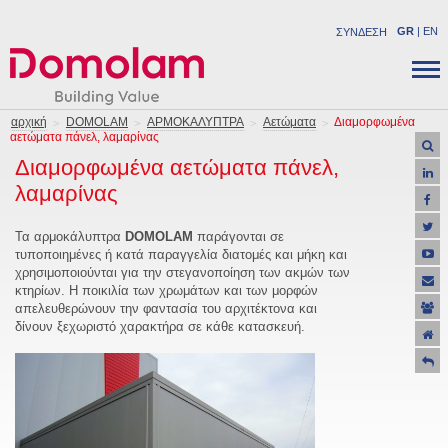
GR
|
EN
ΣΥΝΔΕΣΗ
ΕΤΑΙΡΕΙΑ
ΔΟΜΙΚA ΠΡΟΪΟΝΤΑ
αρχική
DOMOLAM
ΑΡΜΟΚΑΛΥΠΤΡΑ
Αετώματα
Διαμορφωμένα
αετώματα πάνελ, λαμαρίνας
ΝΕΑ
ΒΙΟΜΗΧΑΝΙΚΑ ΠΡΟΪΟΝΤΑ
Διαμορφωμένα αετώματα πάνελ,
ΚΑΡΙΕΡΑ
ΛΥΣΕΙΣ
λαμαρίνας
ΕΠΙΚΟΙΝΩΝΙΑ
ΕΡΓΑ
ΥΠΟΣΤΗΡΙΞΗ
Τα αρμοκάλυπτρα
DOMOLAM
παράγονται σε
τυποποιημένες ή κατά παραγγελία διατομές και μήκη και
ΠΡΟΣΦΟΡΕΣ
χρησιμοποιούνται για την στεγανοποίηση των ακμών των
κτηρίων. Η ποικιλία των χρωμάτων και των μορφών
απελευθερώνουν την φαντασία του αρχιτέκτονα και
δίνουν ξεχωριστό χαρακτήρα σε κάθε κατασκευή.