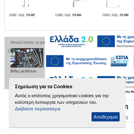
Μπορεί επίσης να χρειαστείτε
ς
Βίδες μετάλλου
Πάνελ τοίχου
Τυπικό
Αε
μικρονεύρωσης
τραπεζοειδές
TR
κε
PW-D
38/126
Σημείωση για τα Cookies
Αυτός ο ιστότοπος χρησιμοποιεί cookies για την
καλύτερη λειτουργία των υπηρεσιών του.
Διαβάστε περισσότερα
Αποδέχομαι