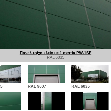
Πάνελ τοίχου λείο με 1 σκοτία
PW-1SF
RAL 6035
35
RAL 9007
RAL 6035