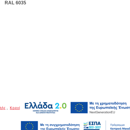
RAL 6035
λής
,
Κορνίζες Πλευρικές Καμπύλες
,