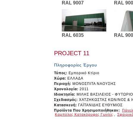
RAL 9007
RAL 90
RAL 6035
RAL 90
PROJECT 11
Πληροφορίες Έργου
Τύπος:
Εμπορικό Κτίριο
Χώρα:
ΕΛΛΑΔΑ
Περιοχή:
ΜΟΝΟΣΠΙΤΑ ΝΑΟΥΣΗΣ
Χρονολογία:
2011
Ιδιοκτησία:
ΜΙΛΗΣ ΒΑΣΙΛΕΙΟΣ - ΦΥΤΩΡΙΟ
Σχεδιασμός:
ΧΑΤΖΗΚΩΣΤΑΣ ΚΩΝ/ΝΟΣ & 
Κατασκευή:
ΓΑΪΤΑΝΙΔΗΣ ΕΥΘΥΜΙΟΣ
Προϊόντα Που Χρησιμοποιήθηκαν:
Πάνελ
Καμπύλες Κατακόρυφες Γωνίες
,
Σφαιρικ