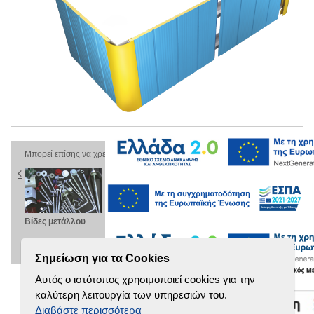
Μπορεί επίσης να χρειαστείτε
Βίδες μετάλλου
Πάνελ τοίχου
Γραμμικές κασέτες
Κο
μικρονεύρωσης
τύπου F
πλ
PW-D
Σημείωση για τα Cookies
Αυτός ο ιστότοπος χρησιμοποιεί cookies για την
καλύτερη λειτουργία των υπηρεσιών του.
Διαβάστε περισσότερα