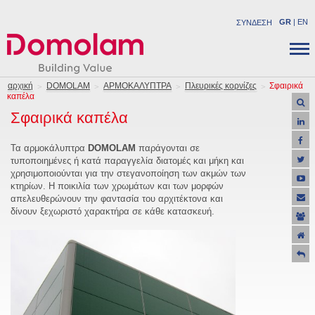
GR
|
EN
ΣΥΝΔΕΣΗ
ΕΤΑΙΡΕΙΑ
ΔΟΜΙΚA ΠΡΟΪΟΝΤΑ
αρχική
DOMOLAM
ΑΡΜΟΚΑΛΥΠΤΡΑ
Πλευρικές κορνίζες
Σφαιρικά
καπέλα
ΝΕΑ
ΒΙΟΜΗΧΑΝΙΚΑ ΠΡΟΪΟΝΤΑ
Σφαιρικά καπέλα
ΚΑΡΙΕΡΑ
ΛΥΣΕΙΣ
ΕΠΙΚΟΙΝΩΝΙΑ
ΕΡΓΑ
Τα αρμοκάλυπτρα
DOMOLAM
παράγονται σε
τυποποιημένες ή κατά παραγγελία διατομές και μήκη και
ΥΠΟΣΤΗΡΙΞΗ
χρησιμοποιούνται για την στεγανοποίηση των ακμών των
ΠΡΟΣΦΟΡΕΣ
κτηρίων. Η ποικιλία των χρωμάτων και των μορφών
απελευθερώνουν την φαντασία του αρχιτέκτονα και
δίνουν ξεχωριστό χαρακτήρα σε κάθε κατασκευή.