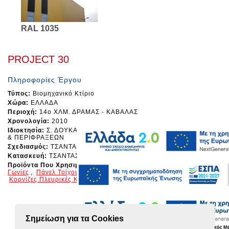
RAL 1035
PROJECT 30
Πληροφορίες Έργου
Τύπος:
Βιομηχανικό Κτίριο
Χώρα:
ΕΛΛΑΔΑ
Περιοχή:
14ο ΧΛΜ. ΔΡΑΜΑΣ - ΚΑΒΑΛΑΣ
Χρονολογία:
2010
Ιδιοκτησία:
Σ. ΔΟΥΚΑΣ Α.Ε. - ΒΙΟΤΕΧΝΙΑ ΣΥΡΜΑΤΟΠΛΕΓΜΑΤΩΝ
& ΠΕΡΙΦΡΑΞΕΩΝ
Σχεδιασμός:
ΤΣΑΝΤΑΣ Ι. ΠΑΝΑΓΙΩΤΗΣ
Κατασκευή:
ΤΣΑΝΤΑΣ Ι. ΠΑΝΑΓΙΩΤΗΣ
Προϊόντα Που Χρησιμοποιήθηκαν:
Καμπύλες Κατακόρυφες
Γωνίες
,
Πάνελ Τοίχου Μικρονεύρωσης
PW-D
,
Σφαιρικά Καπέλα
,
Κορνίζες Πλευρικές Καμπύλες
,
Ειδικά Τεμάχια Κατά Παραγγελία
Σημείωση για τα Cookies