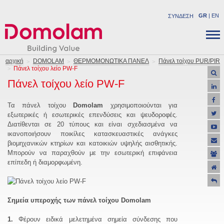
GR
|
EN
ΣΥΝΔΕΣΗ
ΕΤΑΙΡΕΙΑ
ΔΟΜΙΚA ΠΡΟΪΟΝΤΑ
αρχική
DOMOLAM
ΘΕΡΜΟΜΟΝΩΤΙΚΑ ΠΑΝΕΛ
Πάνελ τοίχου PUR/PIR
Πάνελ τοίχου λείο
PW-F
ΝΕΑ
ΒΙΟΜΗΧΑΝΙΚΑ ΠΡΟΪΟΝΤΑ
Πάνελ τοίχου λείο
PW-F
ΚΑΡΙΕΡΑ
ΛΥΣΕΙΣ
ΕΠΙΚΟΙΝΩΝΙΑ
ΕΡΓΑ
Τα πάνελ τοίχου
Domolam
χρησιμοποιούνται για
εξωτερικές ή εσωτερικές επενδύσεις και ψευδοροφές.
ΥΠΟΣΤΗΡΙΞΗ
Διατίθενται σε 20 τύπους και είναι σχεδιασμένα να
ΠΡΟΣΦΟΡΕΣ
ικανοποιήσουν ποικίλες κατασκευαστικές ανάγκες
βιομηχανικών κτηρίων και κατοικιών υψηλής αισθητικής.
Μπορούν να παραχθούν με την εσωτερική επιφάνεια
επίπεδη ή διαμορφωμένη.
Σημεία υπεροχής των πάνελ τοίχου Domolam
1.
Φέρουν ειδικά μελετημένα σημεία σύνδεσης που