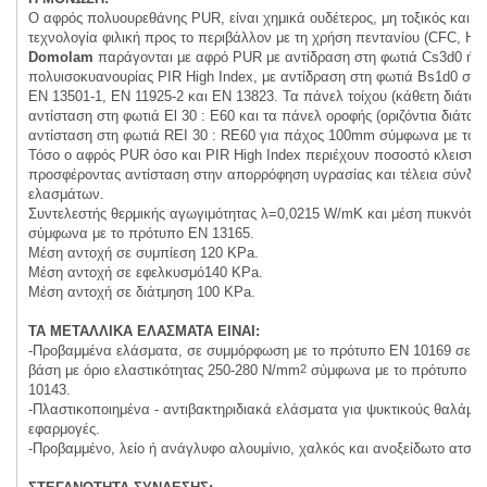
Ο αφρός πολυουρεθάνης PUR, είναι χημικά ουδέτερος, μη τοξικός και π
τεχνολογία φιλική προς το περιβάλλον με τη χρήση πεντανίου (CFC, HC
Domolam
παράγονται με αφρό PUR με αντίδραση στη φωτιά Cs3d0 ή ε
πολυισοκυανουρίας PIR High Index, με αντίδραση στη φωτιά Βs1d0 σύ
EN 13501-1, ΕΝ 11925-2 και EN 13823. Τα πάνελ τοίχου (κάθετη διάταξ
αντίσταση στη φωτιά El 30 : E60 και τα πάνελ οροφής (οριζόντια διάταξ
αντίσταση στη φωτιά REI 30 : RE60 για πάχος 100mm σύμφωνα με το 
Τόσο ο αφρός PUR όσο και PIR High Index περιέχουν ποσοστό κλεισ
προσφέροντας αντίσταση στην απορρόφηση υγρασίας και τέλεια σύνδε
ελασμάτων.
Συντελεστής θερμικής αγωγιμότητας λ=0,0215 W/mK και μέση πυκνότητ
σύμφωνα με το πρότυπο EN 13165.
Μέση αντοχή σε συμπίεση 120 KPa.
Μέση αντοχή σε εφελκυσμό140 KPa.
Μέση αντοχή σε διάτμηση 100 KPa.
ΤΑ ΜΕΤΑΛΛΙΚΑ ΕΛΑΣΜΑΤΑ ΕΙΝΑΙ:
-Προβαμμένα ελάσματα, σε συμμόρφωση με το πρότυπο EN 10169 σε γα
βάση με όριο ελαστικότητας 250-280 N/mm
2
σύμφωνα με το πρότυπο ΕΝ
10143.
-Πλαστικοποιημένα - αντιβακτηριδιακά ελάσματα για ψυκτικούς θαλάμου
εφαρμογές.
-Προβαμμένο, λείο ή ανάγλυφο αλουμίνιο, χαλκός και ανοξείδωτο ατσάλ