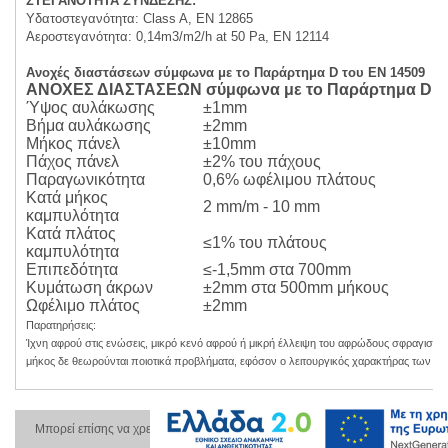
ΣΤΕΓΑΝΟΤΗΤΑ ΣΥΝΔΕΣΗΣ:
Υδατοστεγανότητα: Class A, EN 12865
Αεροστεγανότητα: 0,14m3/m2/h at 50 Pa, EN 12114
Ανοχές διαστάσεων σύμφωνα με το Παράρτημα D του ΕΝ 14509
ΑΝΟΧΕΣ ΔΙΑΣΤΑΣΕΩΝ
σύμφωνα με το Παράρτημα D το
Ύψος αυλάκωσης
±1mm
Βήμα αυλάκωσης
±2mm
Μήκος πάνελ
±10mm
Πάχος πάνελ
±2% του πάχους
Παραγωνικότητα
0,6% ωφέλιμου πλάτους
Κατά μήκος
2 mm/m - 10 mm
καμπυλότητα
Κατά πλάτος
≤1% του πλάτους
καμπυλότητα
Επιπεδότητα
≤-1,5mm στα 700mm
Κυμάτωση άκρων
±2mm στα 500mm μήκους
Ωφέλιμο πλάτος
±2mm
Παρατηρήσεις:
Ίχνη αφρού στις ενώσεις, μικρό κενό αφρού ή μικρή έλλειψη του αφρώδους σφραγιστικ
μήκος δε θεωρούνται ποιοτικά προβλήματα, εφόσον ο λειτουργικός χαρακτήρας των πά
Μπορεί επίσης να χρειαστείτε