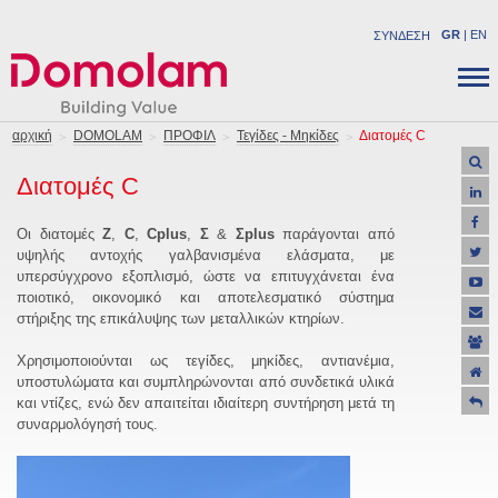
GR
|
EN
ΣΥΝΔΕΣΗ
ΕΤΑΙΡΕΙΑ
ΔΟΜΙΚA ΠΡΟΪΟΝΤΑ
αρχική
DOMOLAM
ΠΡΟΦΙΛ
Τεγίδες - Μηκίδες
Διατομές C
ΝΕΑ
ΒΙΟΜΗΧΑΝΙΚΑ ΠΡΟΪΟΝΤΑ
Διατομές C
ΚΑΡΙΕΡΑ
ΛΥΣΕΙΣ
ΕΠΙΚΟΙΝΩΝΙΑ
ΕΡΓΑ
Οι διατομές
Z
,
C
,
Cplus
,
Σ
&
Σplus
παράγονται από
υψηλής αντοχής γαλβανισμένα ελάσματα, με
ΥΠΟΣΤΗΡΙΞΗ
υπερσύγχρονο εξοπλισμό, ώστε να επιτυγχάνεται ένα
ΠΡΟΣΦΟΡΕΣ
ποιοτικό, οικονομικό και αποτελεσματικό σύστημα
στήριξης της επικάλυψης των μεταλλικών κτηρίων.
Χρησιμοποιούνται ως τεγίδες, μηκίδες, αντιανέμια,
υποστυλώματα και συμπληρώνονται από συνδετικά υλικά
και ντίζες, ενώ δεν απαιτείται ιδιαίτερη συντήρηση μετά τη
συναρμολόγησή τους.