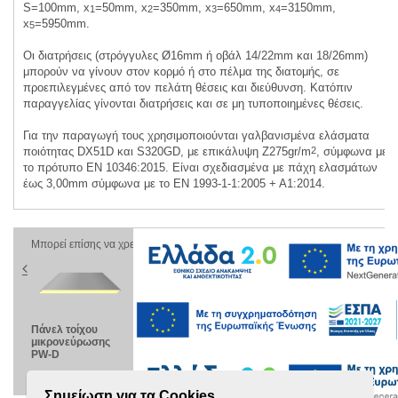
S=100mm, x
=50mm, x
=350mm, x
=650mm, x
=3150mm,
1
2
3
4
x
=5950mm.
5
Οι διατρήσεις (στρόγγυλες Ø16mm ή οβάλ 14/22mm και 18/26mm)
μπορούν να γίνουν στον κορμό ή στο πέλμα της διατομής, σε
προεπιλεγμένες από τον πελάτη θέσεις και διεύθυνση. Κατόπιν
παραγγελίας γίνονται διατρήσεις και σε μη τυποποιημένες θέσεις.
Για την παραγωγή τους χρησιμοποιούνται γαλβανισμένα ελάσματα
ποιότητας DX51D και S320GD, με επικάλυψη Ζ275gr/
m
2
, σύμφωνα με
το πρότυπο ΕΝ 10346:2015. Είναι σχεδιασμένα με πάχη ελασμάτων
έως 3,00mm σύμφωνα με το EN 1993-1-1:2005 + A1:2014.
Μπορεί επίσης να χρειαστείτε
Πάνελ τοίχου
Διατομές Z
Πάνελ οροφής 4
Βι
μικρονεύρωσης
κορυφών
PR-4T
υδ
PW-D
39/333
με
δι
Σημείωση για τα Cookies