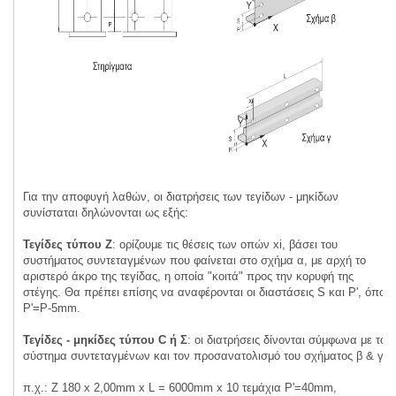
Για την αποφυγή λαθών, οι διατρήσεις των τεγίδων - μηκίδων
συνίσταται δηλώνονται ως εξής:
Τεγίδες τύπου Ζ
: ορίζουμε τις θέσεις των οπών xi, βάσει του
συστήματος συντεταγμένων που φαίνεται στο σχήμα α, με αρχή το
αριστερό άκρο της τεγίδας, η οποία "κοιτά" προς την κορυφή της
στέγης. Θα πρέπει επίσης να αναφέρονται οι διαστάσεις S και P', όπου
P'=P-5mm.
Τεγίδες - μηκίδες τύπου C ή Σ
: οι διατρήσεις δίνονται σύμφωνα με το
σύστημα συντεταγμένων και τον προσανατολισμό του σχήματος β & γ.
π.χ.: Ζ 180 x 2,00mm x L = 6000mm x 10 τεμάχια P'=40mm,